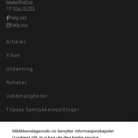
beate@ref.no
Tlf:
916 19 705
Følg oss
Følg oss
Artikler
Yrket
Utdanning
Nyheter
Jobbmuligheter
Tilpass Samtykkeinstillinger
bliblikkenslageroslo.no benytter informasjonskapsler
(cookies) slik at vi kan yte deg bedre service.